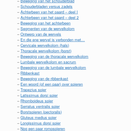
–
Beweging van het schouderblad
–
Schouderbladen versus zadels
–
Achterbeen van het paard – deel I
–
Achterbeen van het paard – deel 2
–
Beweging van het achterbeen
–
Segmenten van de wervelkolom
–
Ontwerp van de wervels
–
En die ene wervel is verbonden met…
–
Cervicale wervelkolom (hals)
–
Thoracale wervelkolom (borst)
–
Beweging van de thoracale wervelkolom
–
Lumbale wervelkolom en sacrum
–
Beweging van de lumbale wervelkolom
–
Ribbenkast
–
Beweging van de ribbenkast
–
Een woord (of een paar) over spieren
–
Trapezius spier
–
Latissimus dorsi spier
–
Rhomboideus spier
–
Serratus ventralis spier
–
Borstspieren (pectoralis)
–
Gluteus medius spier
–
Longissimus dorsi spier
–
Nog een paar rompspieren