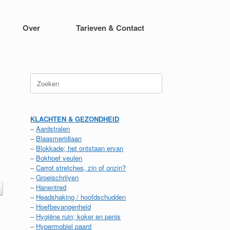
Over
Tarieven & Contact
Zoeken
naar:
KLACHTEN & GEZONDHEID
–
Aardstralen
–
Blaasmeridiaan
–
Blokkade; het ontstaan ervan
–
Bokhoef veulen
–
Carrot stretches, zin of onzin?
–
Groeischrijven
–
Hanentred
–
Headshaking / hoofdschudden
–
Hoefbevangenheid
–
Hygiëne ruin; koker en penis
–
Hypermobiel paard