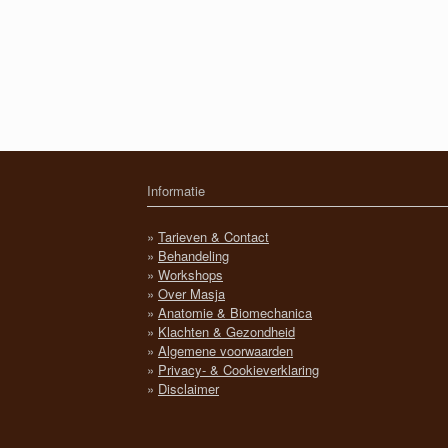
Informatie
»
Tarieven & Contact
»
Behandeling
»
Workshops
»
Over Masja
»
Anatomie & Biomechanica
»
Klachten & Gezondheid
»
Algemene voorwaarden
»
Privacy- & Cookieverklaring
»
Disclaimer