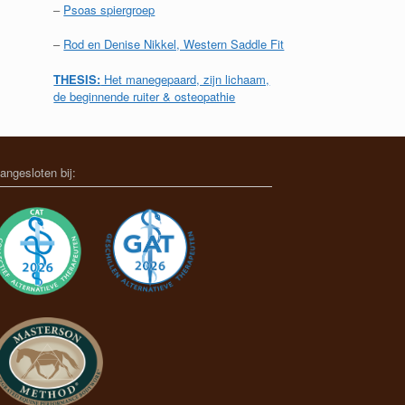
–
Psoas spiergroep
–
Rod en Denise Nikkel, Western Saddle Fit
THESIS:
Het manegepaard, zijn lichaam,
de beginnende ruiter & osteopathie
angesloten bij: