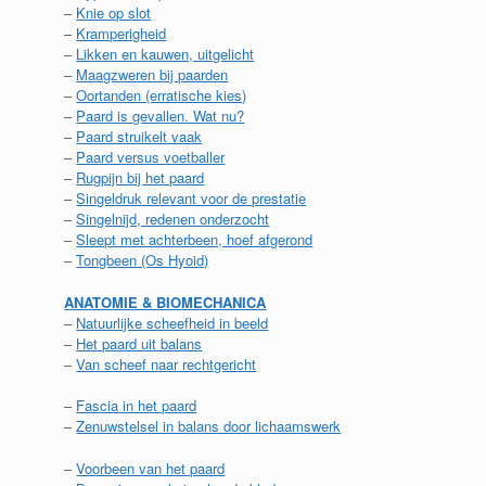
–
Knie op slot
–
Kramperigheid
–
Likken en kauwen, uitgelicht
–
Maagzweren bij paarden
–
Oortanden (erratische kies)
–
Paard is gevallen. Wat nu?
–
Paard struikelt vaak
–
Paard versus voetballer
–
Rugpijn bij het paard
–
Singeldruk relevant voor de prestatie
–
Singelnijd, redenen onderzocht
–
Sleept met achterbeen, hoef afgerond
–
Tongbeen (Os Hyoid)
ANATOMIE & BIOMECHANICA
–
Natuurlijke scheefheid in beeld
–
Het paard uit balans
–
Van scheef naar rechtgericht
–
Fascia in het paard
–
Zenuwstelsel in balans door lichaamswerk
–
Voorbeen van het paard