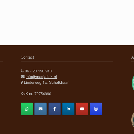
Contact
A
06 - 20 190 913
info@masjafick.nl
Linderweg 1a, Schalkhaar
KvK-nr. 72754990